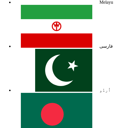
Melayu
فارسی
اُردُو