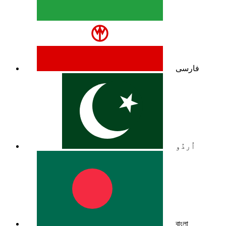
فارسی
اُردُو
বাংলা