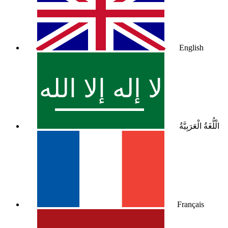
English
الْلُّغَةُ الْعَرَبِيَّةُ
Français