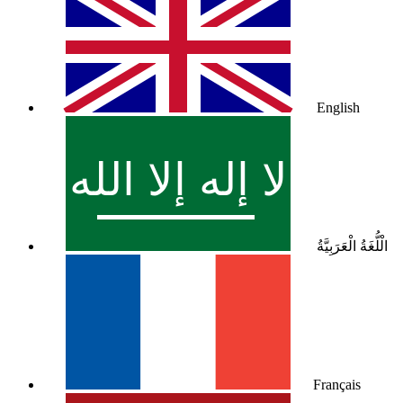
English
الْلُّغَةُ الْعَرَبِيَّةُ
Français