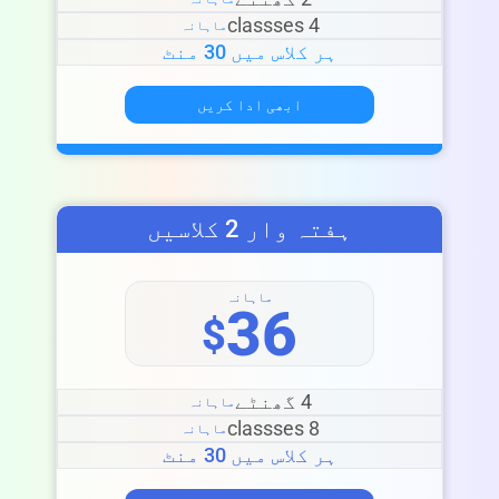
4 classses
ماہانہ
ہر کلاس میں 30 منٹ
ابھی ادا کریں
LIVE CHAT
We Reply immediately
ہفتہ وار 2 کلاسیں
ماہانہ
36
$
4 گھنٹے
ماہانہ
8 classses
ماہانہ
ہر کلاس میں 30 منٹ