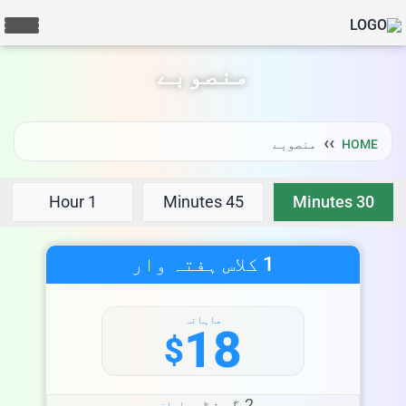
منصوبے
HOME
منصوبے
1 Hour
45 Minutes
30 Minutes
1 کلاس ہفتہ وار
ماہانہ
18
$
2 گھنٹے
ماہانہ