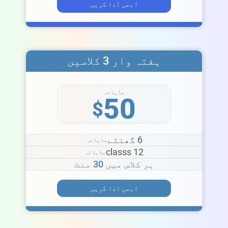
ابھی ادا کریں
ہفتہ وار 3 کلاسیں
ماہانہ
50
$
6 گھنٹے
ماہانہ
12 classs
ماہانہ
ہر کلاس میں 30 منٹ
ابھی ادا کریں