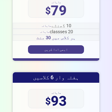
ماہانہ
79
$
10 گھنٹے
ماہانہ
20 classses
ماہانہ
ہر کلاس میں 30 منٹ
ابھی ادا کریں
ہفتہ وار 6 کلاسیں
ماہانہ
93
$