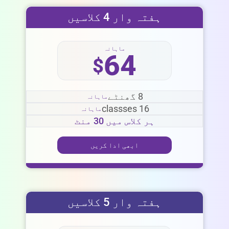
ہفتہ وار 4 کلاسیں
ماہانہ
64
$
8 گھنٹے
ماہانہ
16 classses
ماہانہ
ہر کلاس میں 30 منٹ
ابھی ادا کریں
ہفتہ وار 5 کلاسیں